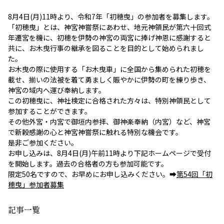
8月4日(月)11時より、令和7年「初穂曳」の参加者を募集します。
「初穂曳」とは、神宮神嘗祭にあわせ、地元神領民が第六十回式
年遷宮を機に、初穂を伊勢の神宮の両宮に捧げ神恩に感謝すると
共に、お木曳行事の継承を図ることを目的として始められまし
た。
お木曳の際に使用する「お木曳車」に全国から集められた初穂を
載せ、揃いの法被を着て勇ましく賑やかに伊勢の町を練り歩き、
神宮の域内へ運び奉納します。
この初穂曳に、神社検定に合格された方々は、特別神領民として
参加することができます。
その他外宮・内宮で御垣内参拝、御神楽奉納（内宮）など、神宮
で新穀感謝の心と神宮神嘗祭に触れる特別な機会です。
是非ご参加ください。
お申し込みは、8月4日(月)午前11時より下記ホームページで受付
を開始します。過去の合格者の方も参加可能です。
限定50名ですので、お早めにお申し込みください。➡
第54回「初
穂曳」参加者募集
記事一覧