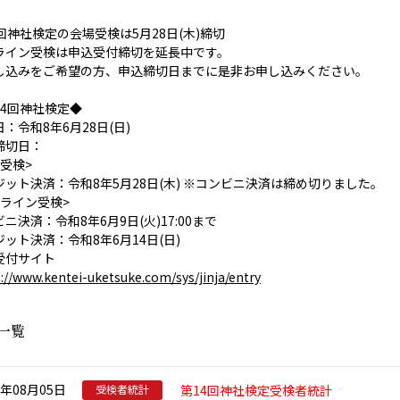
回神社検定の会場受検は5月28日(木)締切
ライン受検は申込受付締切を延長中です。
し込みをご希望の方、申込締切日までに是非お申し込みください。
14回神社検定◆
：令和8年6月28日(日)
締切日：
受検>
ジット決済：令和8年5月28日(木) ※コンビニ決済は締め切りました。
ンライン受検>
ニ決済：令和8年6月9日(火)17:00まで
ット決済：令和8年6月14日(日)
受付サイト
://www.kentei-uketsuke.com/sys/jinja/entry
一覧
年08月05日
第14回神社検定受検者統計
受検者統計