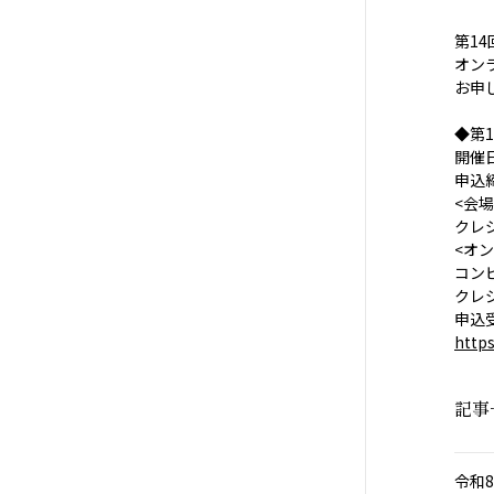
第14
オン
お申
◆第
開催日
申込
<会場
クレ
<オ
コンビ
クレジ
申込
https
記事
令和8