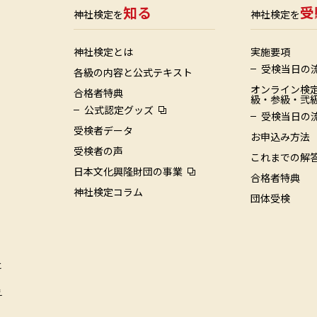
知る
受
神社検定を
神社検定を
神社検定とは
実施要項
受検当日の
各級の内容と公式テキスト
オンライン検定
合格者特典
級・参級・弐級
公式認定グッズ
受検当日の
受検者データ
お申込み方法
受検者の声
これまでの解
日本文化興隆財団の事業
合格者特典
神社検定コラム
団体受検
と
え