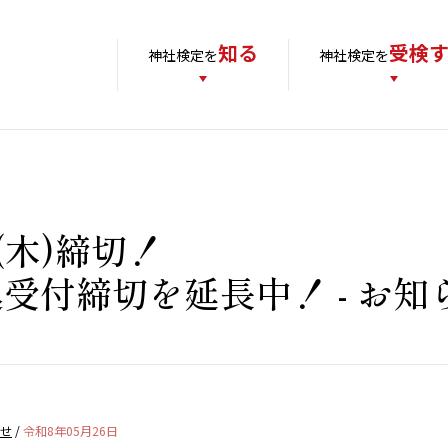
知る
受検
神社検定を
神社検定を
(木)締切！
込受付締切を延長中！
- お知
せ
/
令和8年05月26日