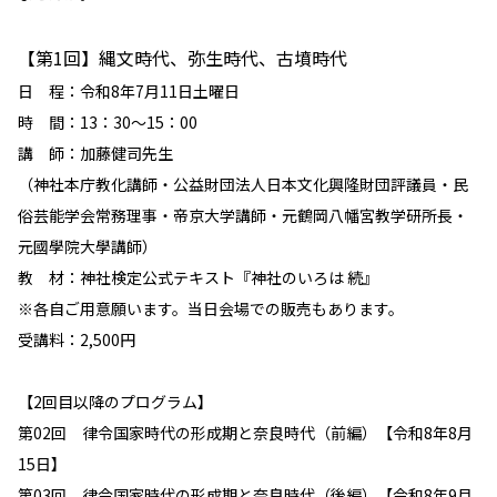
【第1回】縄文時代、弥生時代、古墳時代
日 程：令和8年7月11日土曜日
時 間：13：30～15：00
講 師：加藤健司先生
（神社本庁教化講師・公益財団法人日本文化興隆財団評議員・民
俗芸能学会常務理事・帝京大学講師・元鶴岡八幡宮教学研所長・
元國學院大學講師）
教 材：神社検定公式テキスト『神社のいろは 続』
※各自ご用意願います。当日会場での販売もあります。
受講料：2,500円
【2回目以降のプログラム】
第02回 律令国家時代の形成期と奈良時代（前編）【令和8年8月
15日】
第03回 律令国家時代の形成期と奈良時代（後編）【令和8年9月