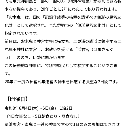
でも地元神領民と一部の一般の方（特別神領民）が参加できる数
少ない機会であり、20年ごとに2年にわたって執り行われます。
「お木曳」は、国の「記録作成等の措置を講ずべき無形の民俗文
化財」として選択され、また伊勢市の「無形民俗文化財」として
指定されています。
前日は、お木曳と神宮参拝に先立ち、二見浦の禊浜に鎮座する二
見興玉神社に参宮し、お祓いを受ける「浜参宮（はまさんぐ
う）」ののち、伊勢に向かいます。
この伝統的な神事に、特別神領民として参加することができま
す。
20年に一度の神宮式年遷宮の神事を体感する貴重な2日間です。
【開催日】
令和8年6月4日(木)～5日(金) 1泊2日
〔4日食事なし・5日朝食あり・昼食なし〕
※浜参宮・奉曳と一連の神事ですので1日のみの参加はできませ