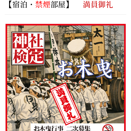
【宿泊・
禁煙
部屋】
満員御礼