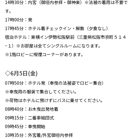
14時30分：内宮（御垣内参拝・御神楽）※法被の着用は不要で
す。
17時00分：発
17時45分：ホテル着チェックイン・解散（夕食なし）
宿泊ホテル：東横イン伊勢松阪駅前（三重県松阪市京町５１４
−１）※お部屋は全てシングルルームになります。
※1階ロビーに喫煙コーナーがあります。
◇6月5日(金)
07時50分：ホテル発（奉曳の法被姿でロビー集合）
※奉曳用の服装で集合してください。
※荷物はホテルに預けずにバスに乗せてください。
08時40分：お木曳出発地着
09時15分：二番車結団式
09時45分：奉曳開始
10時35分：外宮着/外宮御垣内参拝