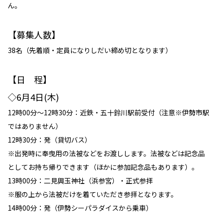
ん。
【募集人数】
38名（先着順・定員になりしだい締め切となります）
【日 程】
◇6月4日(木)
12時00分～12時30分：近鉄・五十鈴川駅前受付（注意※伊勢市駅
ではありません）
12時30分：発（貸切バス）
※出発時に奉曳用の法被などをお渡しします。法被などは記念品
としてお持ち帰りできます（ほかに参加記念品もあります）。
13時00分：二見興玉神社（浜参宮）・正式参拝
※服の上から法被だけを着ていただき参拝となります。
14時00分：発（伊勢シーパラダイスから乗車）