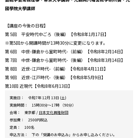
國學院大學講師
【講座の今後の日程】
第 5回 平安時代中ごろ（後編）【令和8年1月17日】
※第5回から開講時間が13時30分に変更になります。
第 6回 中世-鎌倉から室町時代-（前編）【令和8年2月14日】
第 7回 中世-鎌倉から室町時代-（後編）【令和8年3月14日】
第 8回 近世-江戸時代-（前編）【令和8年4月11日】
第 9回 近世-江戸時代-（後編）【令和8年5月9日】
第10回 近現代【令和8年6月13日】
実施日：
令和7年 12月 13日 (土)
実施時間：
15時30分～17時 （90分）
会場：
東京都 /
日本文化興隆財団
参加費：
2500円税込
定員：
100名
申込方法：
下の「受講のお申込み」からお申し込みください。