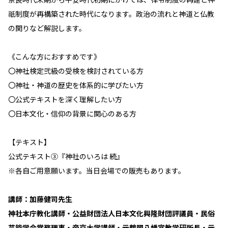
祇制度が再構築された時代になります。政治の流れと神道と仏教
の関りなど解説します。
《こんな方におすすめです》
〇神社検定弐級の受検を検討されている方
〇神社・神道の歴史を体系的に学びたい方
〇公式テキストを深く理解したい方
〇日本文化・信仰の背景に関心のある方
【テキスト】
公式テキスト③『神社のいろは 続』
※各自ご用意願います。当日会場での販売もあります。
講師：加藤健司先生
神社本庁教化講師・公益財団法人日本文化興隆財団評議員・民俗
芸能学会常務理事・帝京大学講師・元鶴岡八幡宮教学研所長・元